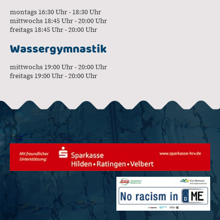
montags 16:30 Uhr - 18:30 Uhr
mittwochs 18:45 Uhr - 20:00 Uhr
freitags 18:45 Uhr - 20:00 Uhr
Wassergymnastik
mittwochs 19:00 Uhr - 20:00 Uhr
freitags 19:00 Uhr - 20:00 Uhr