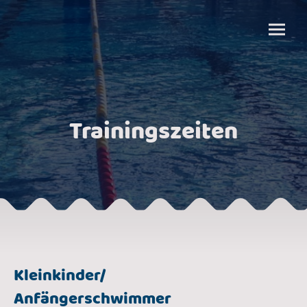
Trainingszeiten
Kleinkinder/
Anfängerschwimmer